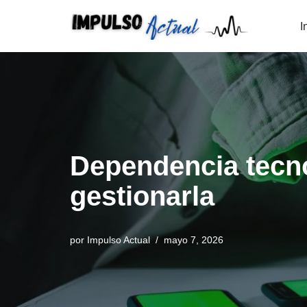
I
Saltar
al
contenido
Dependencia tecno
gestionarla
por
Impulso Actual
mayo 7, 2026