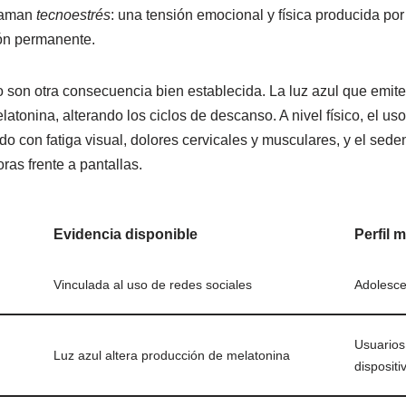
llaman
tecnoestrés
: una tensión emocional y física producida por
ión permanente.
 son otra consecuencia bien establecida. La luz azul que emiten 
atonina, alterando los ciclos de descanso. A nivel físico, el u
ado con fatiga visual, dolores cervicales y musculares, y el se
ras frente a pantallas.
Evidencia disponible
Perfil 
Vinculada al uso de redes sociales
Adolesce
Usuarios
Luz azul altera producción de melatonina
dispositi