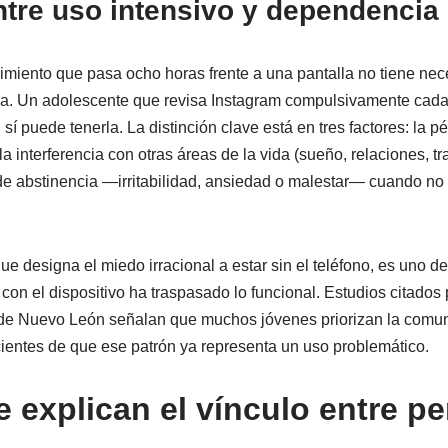
ntre uso intensivo y dependencia 
imiento que pasa ocho horas frente a una pantalla no tiene ne
a. Un adolescente que revisa Instagram compulsivamente cad
sí puede tenerla. La distinción clave está en tres factores: la pé
la interferencia con otras áreas de la vida (sueño, relaciones, tra
e abstinencia —irritabilidad, ansiedad o malestar— cuando no
que designa el miedo irracional a estar sin el teléfono, es uno d
 con el dispositivo ha traspasado lo funcional. Estudios citados 
e Nuevo León señalan que muchos jóvenes priorizan la comunic
cientes de que ese patrón ya representa un uso problemático.
 explican el vínculo entre p