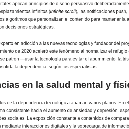
itales aplican principios de diseño persuasivo deliberadament
splazamientos infinitos (
infinite scroll
), las notificaciones push,
os algoritmos que personalizan el contenido para mantener la 
on decisiones estratégicas.
xperto en adicción a las nuevas tecnologías y fundador del p
miento de 2020 aceleró este fenómeno al normalizar el refugio 
se patrón —usar la tecnología para evitar el aburrimiento, la tri
solida la dependencia, según los especialistas.
ias en la salud mental y físi
s de la dependencia tecnológica abarcan varios planos. En el 
rma consistente hacia el aumento de ansiedad y depresión, esp
des sociales. La exposición constante a contenidos de comparac
 mediante interacciones digitales y la sobrecarga de informaci