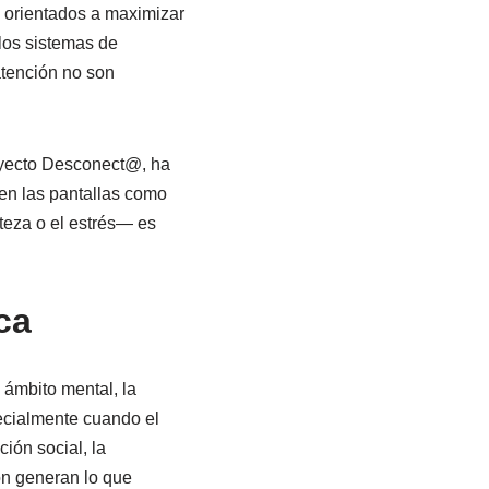
e orientados a maximizar
 los sistemas de
atención no son
royecto Desconect@, ha
en las pantallas como
steza o el estrés— es
ca
ámbito mental, la
ecialmente cuando el
ión social, la
ón generan lo que